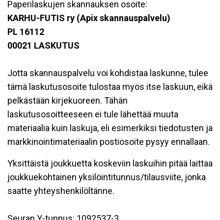
Paperilaskujen skannauksen osoite:
KARHU-FUTIS ry (Apix skannauspalvelu)
PL 16112
00021 LASKUTUS
Jotta skannauspalvelu voi kohdistaa laskunne, tulee
tämä laskutusosoite tulostaa myös itse laskuun, eikä
pelkästään kirjekuoreen. Tähän
laskutusosoitteeseen ei tule lähettää muuta
materiaalia kuin laskuja, eli esimerkiksi tiedotusten ja
markkinointimateriaalin postiosoite pysyy ennallaan.
Yksittäistä joukkuetta koskeviin laskuihin pitää laittaa
joukkuekohtainen yksilöintitunnus/tilausviite, jonka
saatte yhteyshenkilöltänne.
Seuran Y-tunnus: 1092537-3