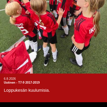
6.8.2026
Uutinen
-
T7-9 2017-2019
Loppukesän kuulumisia.