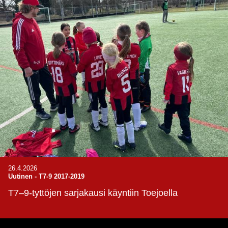
26.4.2026
Uutinen
-
T7-9 2017-2019
T7–9-tyttöjen sarjakausi käyntiin Toejoella