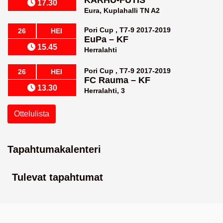
KARHU-FUTIS
17.30
Eura, Kuplahalli TN A2
Pori Cup , T7-9 2017-2019
26
HEI
EuPa
–
KF
15.45
Herralahti
Pori Cup , T7-9 2017-2019
26
HEI
FC Rauma
–
KF
13.30
Herralahti, 3
Ottelulista
Tapahtumakalenteri
Tulevat tapahtumat