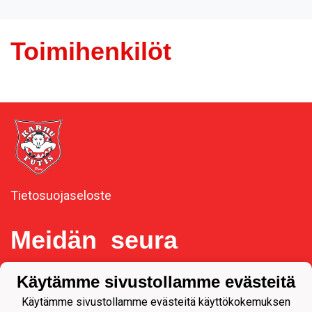
Toimihenkilöt
Tietosuojaseloste
Meidän seura
Käytämme sivustollamme evästeitä
Y-tunnus 1092537-3
Käytämme sivustollamme evästeitä käyttökokemuksen