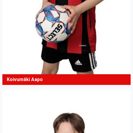
Koivumäki Aapo