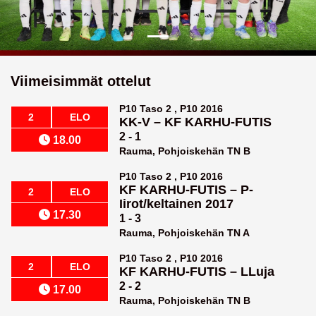
Viimeisimmät ottelut
P10 Taso 2 , P10 2016
2
ELO
KK-V
–
KF KARHU-FUTIS
2 - 1
18.00
Rauma, Pohjoiskehän TN B
P10 Taso 2 , P10 2016
KF KARHU-FUTIS
–
P-
2
ELO
Iirot/keltainen 2017
17.30
1 - 3
Rauma, Pohjoiskehän TN A
P10 Taso 2 , P10 2016
2
ELO
KF KARHU-FUTIS
–
LLuja
2 - 2
17.00
Rauma, Pohjoiskehän TN B