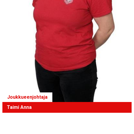
Joukkueenjohtaja
Taimi Anna