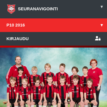
▾
SEURANAVIGOINTI
P10 2016
▾
KIRJAUDU
Previous
Nex