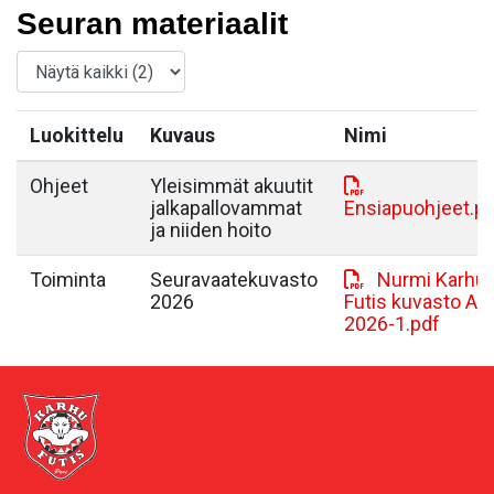
Seuran materiaalit
Luokittelu
Kuvaus
Nimi
Ohjeet
Yleisimmät akuutit
jalkapallovammat
Ensiapuohjeet.p
ja niiden hoito
Toiminta
Seuravaatekuvasto
Nurmi Karhu-
2026
Futis kuvasto A4
2026-1.pdf