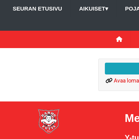
SEURAN ETUSIVU
AIKUISET
▾
POJ
Avaa loma
Me
Y-t