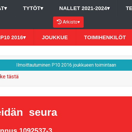
AT
▾
TYTÖT
▾
NALLET 2021-2024
▾
T
Arkisto
▾
P10 2016
▾
JOUKKUE
TOIMIHENKILÖT
Ilmoittautuminen P10 2016 joukkueen toimintaan
ke tästä
idän seura
unnus 1092537-3