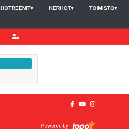
EHOTREENIT
▾
KERHOT
▾
TOIMISTO
▾
Powered by