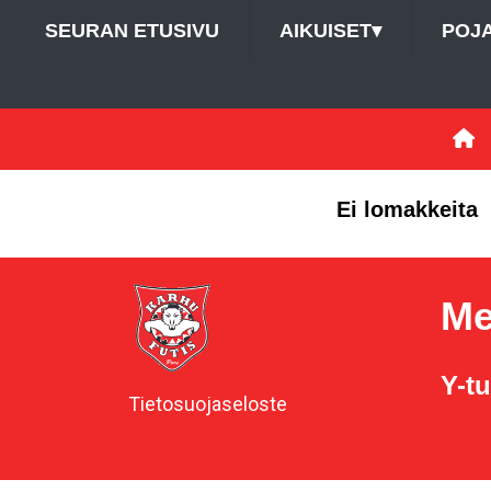
SEURAN ETUSIVU
AIKUISET
▾
POJ
Ei lomakkeita
Me
Y-t
Tietosuojaseloste