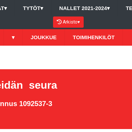
AT
▾
TYTÖT
▾
NALLET 2021-2024
▾
T
Arkisto
▾
▾
JOUKKUE
TOIMIHENKILÖT
idän seura
unnus 1092537-3