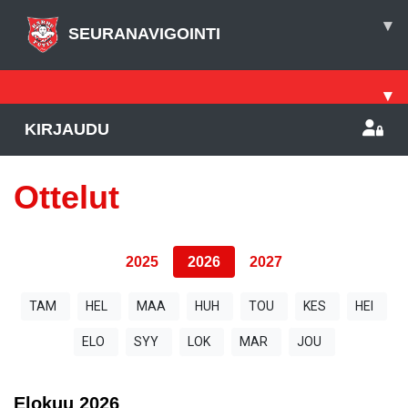
▾
SEURANAVIGOINTI
▾
KIRJAUDU
Ottelut
2025
2026
2027
TAM
HEL
MAA
HUH
TOU
KES
HEI
ELO
SYY
LOK
MAR
JOU
Elokuu
2026