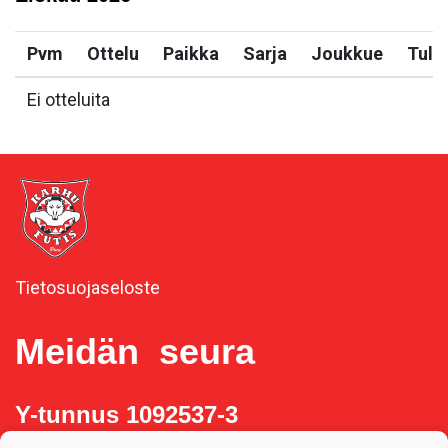
Pvm
Ottelu
Paikka
Sarja
Joukkue
Tulo
Ei otteluita
Tietosuojaseloste
Meidän seura
Y-tunnus 1092537-3