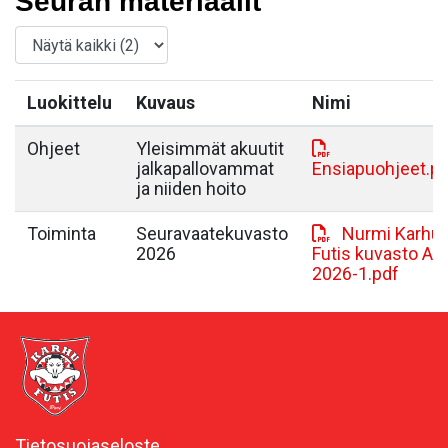
Seuran materiaalit
Luokittelu
Kuvaus
Nimi
Ohjeet
Yleisimmät akuutit
jalkapallovammat
Ensiapuohjeet.p
ja niiden hoito
Toiminta
Seuravaatekuvasto
Nurmi Karhu-
2026
Futis kuvasto A4
2026-1.pdf
Tietosuojaseloste