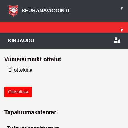
▾
SEURANAVIGOINTI
▾
KIRJAUDU
Viimeisimmät ottelut
Ei otteluita
Ottelulista
Tapahtumakalenteri