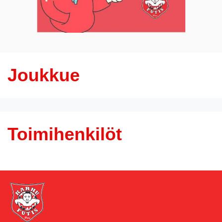
Joukkue
Toimihenkilöt