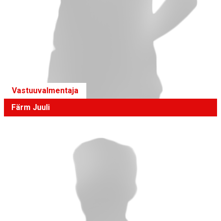
Vastuuvalmentaja
Färm Juuli