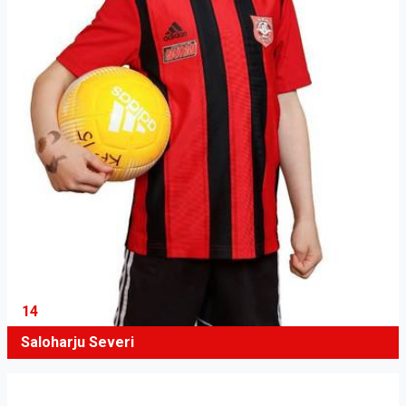
14
Saloharju Severi