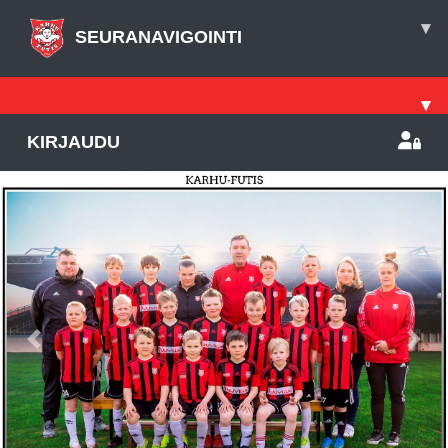
▾
SEURANAVIGOINTI
▾
KIRJAUDU
Previous
Nex