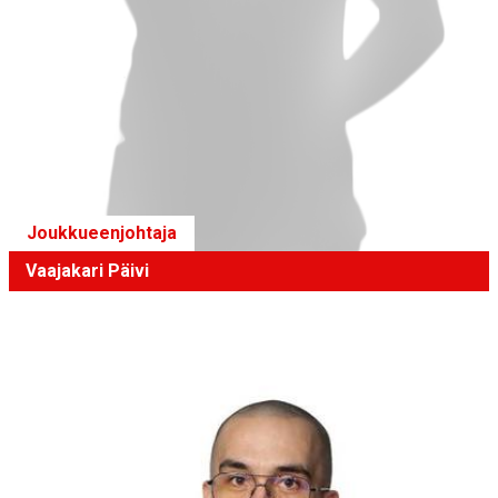
Joukkueenjohtaja
Vaajakari Päivi