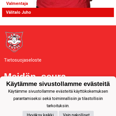
Valmentaja
Välitalo Juho
Tietosuojaseloste
Meidän seura
Käytämme sivustollamme evästeitä
Käytämme sivustollamme evästeitä käyttökokemuksen
Y-tunnus 1092537-3
parantamiseksi sekä toiminnallisiin ja tilastollisiin
tarkoituksiin.
Hyväksy kaikki
Vain pakolliset