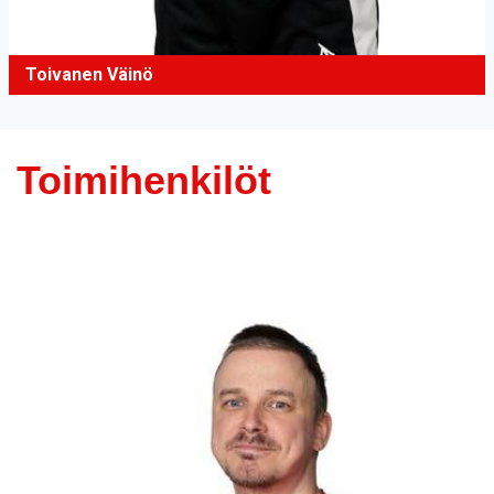
Toivanen Väinö
Toimihenkilöt