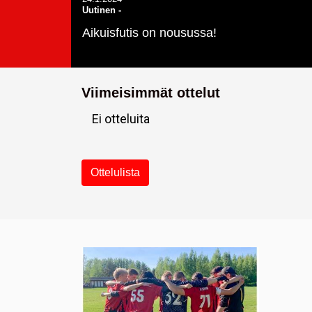
Uutinen
-
Aikuisfutis on nousussa!
Viimeisimmät ottelut
Ei otteluita
Ottelulista