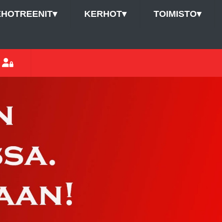
EHOTREENIT
▾
KERHOT
▾
TOIMISTO
▾