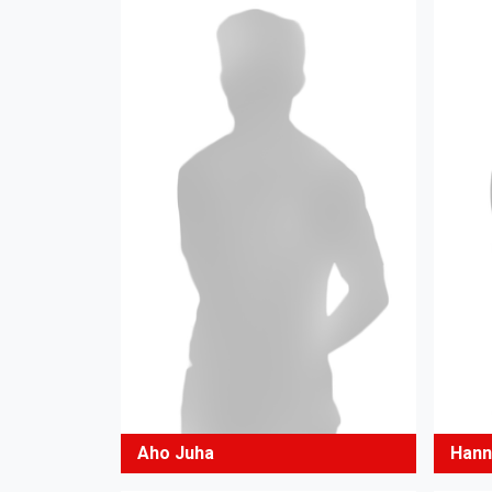
Aho Juha
Hann