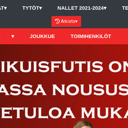
AT
▾
TYTÖT
▾
NALLET 2021-2024
▾
T
Arkisto
▾
▾
JOUKKUE
TOIMIHENKILÖT