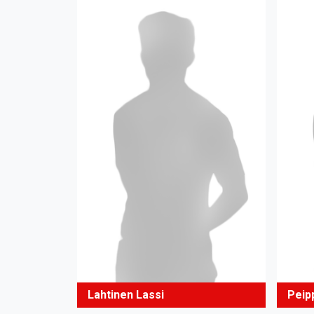
Lahtinen Lassi
Peip