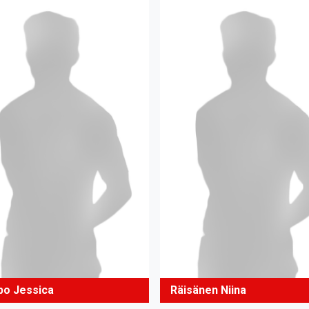
po Jessica
Räisänen Niina