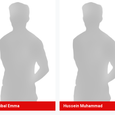
ibal Emma
Hussein Muhammad